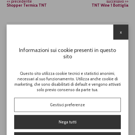
precedente
successivo
Shopper Termica TNT
TNT Wine 1 Bottiglia
x
Cod.
PB2044
TNT Wine Magnum
Informazioni sui cookie presenti in questo
sito
Shopper in TNT 80 gr cucito
con bordi a contrasto porta Magnum
Questo sito utilizza cookie tecnici e statistici anonimi,
necessari al suo funzionamento. Utilizza anche cookie di
H. 47,00 / L. 14,00 / P. 14,00
marketing, che sono disabilitati di default e vengono attivati
solo previo consenso da parte tua.
Conf. 120 pezzi / Crt 120 pezzi
Gestisci preferenze
Scopri il prezzo di questo prodotto
Nega tutti