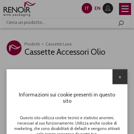
IT
EN
Prodotti
Cassette Luxe
Cassette Accessori Olio
x
Informazioni sui cookie presenti in questo
sito
Questo sito utilizza cookie tecnici e statistici anonimi,
necessari al suo funzionamento. Utilizza anche cookie di
marketing, che sono disabilitati di default e vengono attivati
Cassetta Olio 1000
Cassetta Olio 250
solo previo consenso da parte tua.