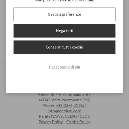
Cod. CL1003
Cod. CL413
Scopri
Scopri
Gestisci preferenze
Nega tutti
Consenti tutti i cookie
Per saperne di più
Renoir Srl - Via Lombardia, 65
46049 Volta Mantovana (MN)
Phone:
+39 0376 801454
info@renoirsrl.com
Partita IVA/Vat 02129540205
Privacy Policy
-
Cookie Policy