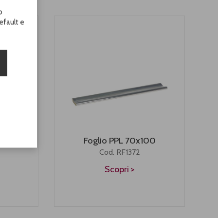
o
efault e
130
Foglio PPL 70x100
Cod. RF1372
Scopri