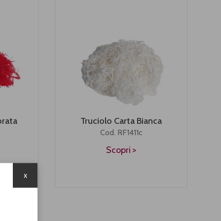
orata
Truciolo Carta Bianca
Cod. RF1411c
Scopri
x