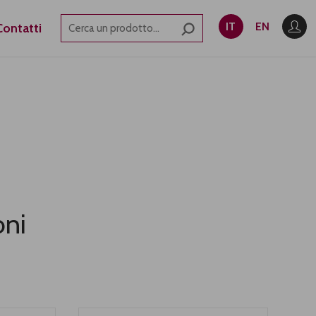
IT
EN
Contatti
oni