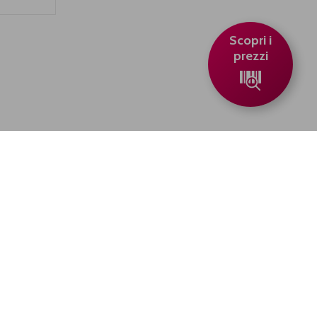
Scopri i
prezzi
me
Renoir Gourmet
 e
Renoir Fiocchi
enti
Nastri Personalizzati
Scarica il
Accessori Vino
listino