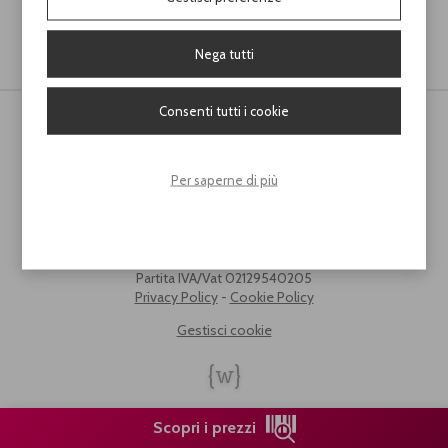
C
ollezione eventi 2026
Nega tutti
Consenti tutti i cookie
Per saperne di più
Renoir Srl - Via Lombardia, 65
46049 Volta Mantovana (MN)
Phone:
+39 0376 801454
info@renoirsrl.com
Partita IVA/Vat 02129540205
Privacy Policy
-
Cookie Policy
Gestisci cookie
Scopri i prezzi