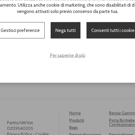
amento. Utilizza anche cookie di marketing, che sono disabilitati di d
vengono attivati solo previo consenso da parte tua.
Gestisci preferenze
Nega tutti
Consenti tutti i cookie
Scarica il catal
Per saperne di più
Home
Renoir Gem
Prodotti
Porta Bottiglie
Partita IVA/Vat
Confezionam
Bags
02129540205
Privacy Policy
-
Cookie
Personalizzazioni
Renoir Home