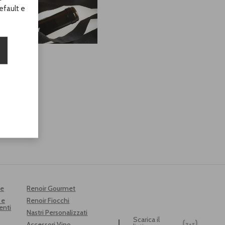
efault e
ogo
me
Renoir Gourmet
 e
Renoir Fiocchi
enti
Nastri Personalizzati
Scarica il
Accessori Vino