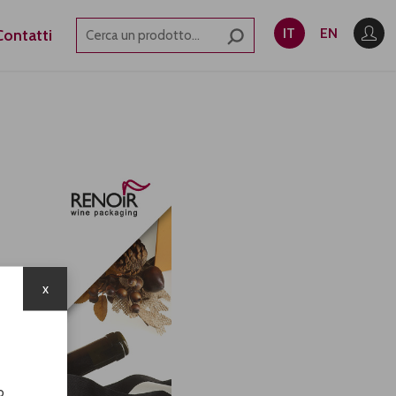
IT
EN
Contatti
x
o