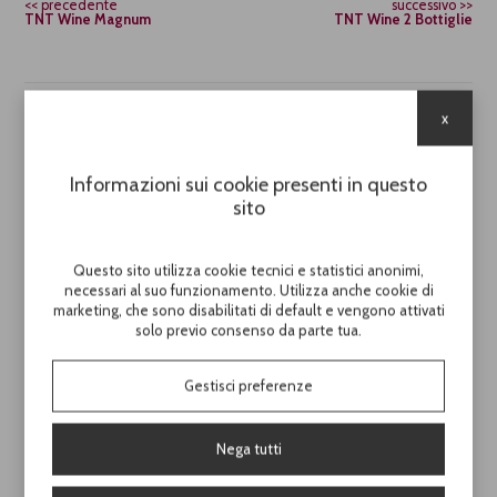
precedente
successivo
TNT Wine Magnum
TNT Wine 2 Bottiglie
x
Cod.
PB2045
TNT Wine 1 Bottiglia
Informazioni sui cookie presenti in questo
sito
Shopper in TNT 80 gr cucito
con bordi a contrasto porta 1 bottiglia
Questo sito utilizza cookie tecnici e statistici anonimi,
necessari al suo funzionamento. Utilizza anche cookie di
H. 35,00 / L. 10,00 / P. 9,00
marketing, che sono disabilitati di default e vengono attivati
solo previo consenso da parte tua.
Conf. 120 pezzi / Crt 120 pezzi
Gestisci preferenze
Scopri il prezzo di questo prodotto
Nega tutti