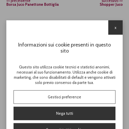
precedente
successivo
Borsa Juco Panettone Bottiglia
Shopper Juco
x
Cod.
PB1681
Shopper Juta
Informazioni sui cookie presenti in questo
sito
Shopper in juta con fondo rigido e
manici in corda bianchi
Questo sito utilizza cookie tecnici e statistici anonimi,
H. 35,00 / L. 40,00 / P. 14,00
necessari al suo funzionamento. Utilizza anche cookie di
Conf. 12 pezzi / Crt 24 pezzi
marketing, che sono disabilitati di default e vengono attivati
solo previo consenso da parte tua.
Gestisci preferenze
Scopri il prezzo di questo prodotto
Nega tutti