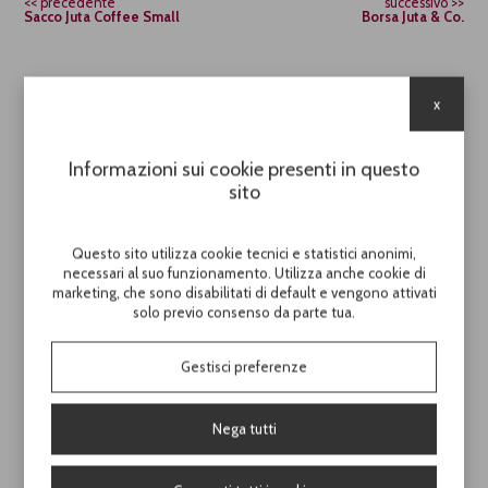
precedente
successivo
Sacco Juta Coffee Small
Borsa Juta & Co.
x
Cod.
PB1255
Shopper Caramel
Informazioni sui cookie presenti in questo
sito
Shopper in juta, juta/cotone e cotone
Questo sito utilizza cookie tecnici e statistici anonimi,
H. 34,00 / L. 37,00 / P. 15,00
necessari al suo funzionamento. Utilizza anche cookie di
marketing, che sono disabilitati di default e vengono attivati
Conf. 12 pezzi / Crt 24 pezzi
solo previo consenso da parte tua.
Gestisci preferenze
Scopri il prezzo di questo prodotto
Nega tutti