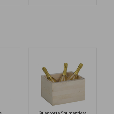
e
Quadrotta Spumantiera