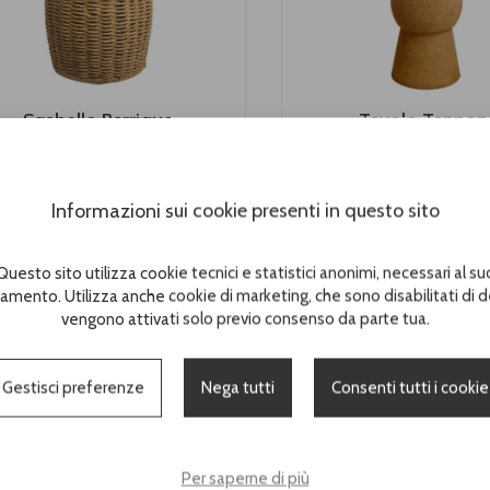
Sgabello Barrique
Tavolo Tappon
Cod. RH1909
Cod. RH703
More
More
Informazioni sui cookie presenti in questo sito
Questo sito utilizza cookie tecnici e statistici anonimi, necessari al su
amento. Utilizza anche cookie di marketing, che sono disabilitati di d
vengono attivati solo previo consenso da parte tua.
Gestisci preferenze
Nega tutti
Consenti tutti i cookie
Per saperne di più