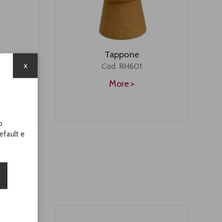
Tappone
e
x
Cod. RH601
More
o
efault e