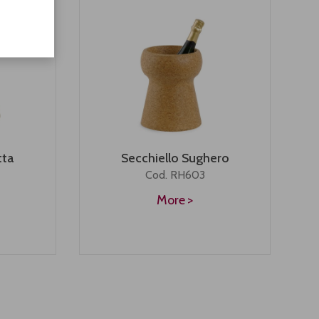
tta
Secchiello Sughero
Cod. RH603
More