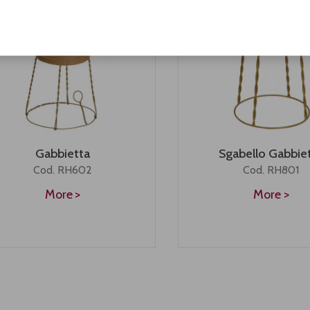
Gabbietta
Sgabello Gabbie
Cod. RH602
Cod. RH801
More
More