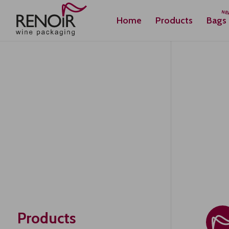
Home
Products
Bags
Products