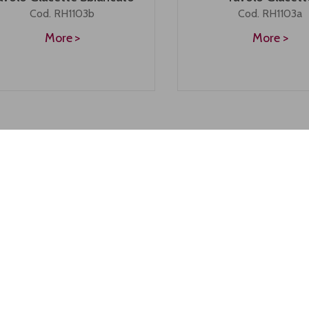
Cod. RH1103b
Cod. RH1103a
More
More