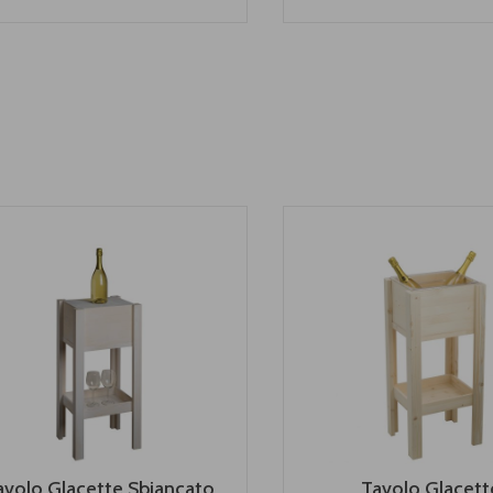
avolo Glacette Sbiancato
Tavolo Glacett