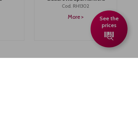
Cod. RH1302
More
See the
prices