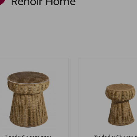
Renoir Home
Tavolo Champagne
Sgabello Champa