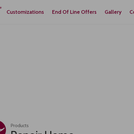
Customizations
End Of Line Offers
Gallery
C
Products