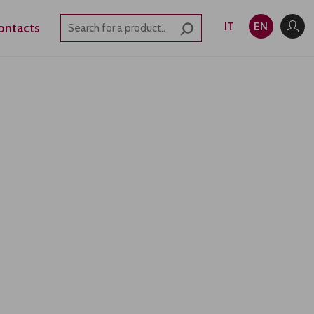
IT
EN
ontacts